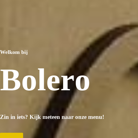
Welkom bij
B
o
l
e
r
o
Zin in iets? Kijk meteen naar onze menu!