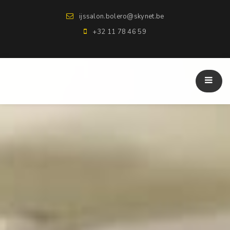
ijssalon.bolero@skynet.be
+32 11 78 46 59