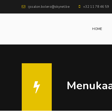
ijssalon.bolero@skynet.be
+32 11 78 46 59
HOME
Menukaa