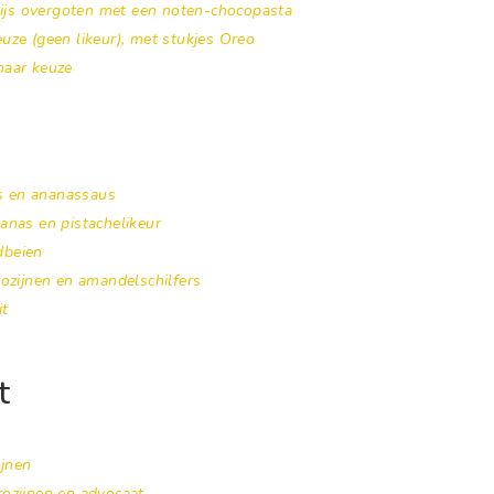
né-ijs overgoten met een noten-chocopasta
euze (geen likeur), met stukjes Oreo
naar keuze
as en ananassaus
nanas en pistachelikeur
dbeien
-rozijnen en amandelschilfers
it
t
ijnen
rozijnen en advocaat