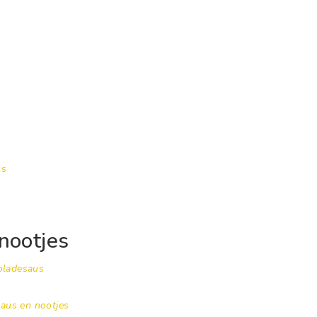
us
nootjes
oladesaus
saus en nootjes