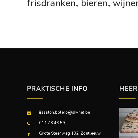
frisdranken, bieren, wij
PRAKTISCHE
INFO
HEER
ijssalon.bolero@skynet.be
011 78 46 59
Grote Steenweg 132, Zoutleeuw